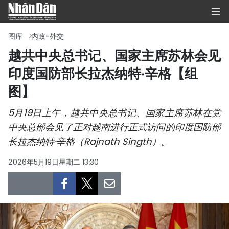
图库
内政-外交
越共中央总书记、国家主席苏林会见
印度国防部长拉杰纳特·辛格【组
首页
图】
政治
5月19日上午，越共中央总书记、国家主席苏林在党
经济
中央总部会见了正对越南进行正式访问的印度国防部
长拉杰纳特·辛格（Rajnath Singth）。
社会
2026年5月19日星期二 13:30
环保
文化
体育