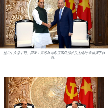
国际
旅游
友谊桥梁
史海
多功能媒体
越共中央总书记、国家主席苏林与印度国防部长拉杰纳特·辛格握手合
影。
图表新闻
图库
视频
人民报社简介