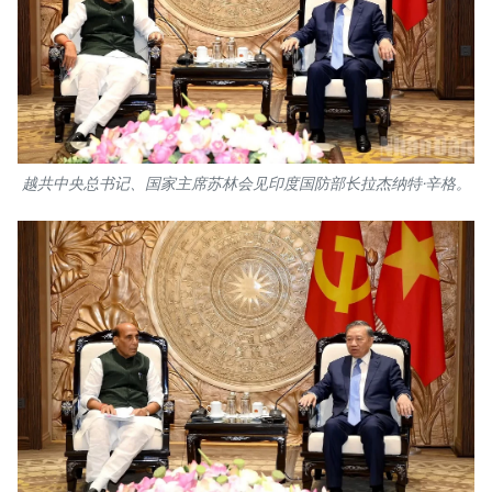
TIẾNG VIỆT
ENGLISH
FRANÇAIS
越共中央总书记、国家主席苏林会见印度国防部长拉杰纳特·辛格。
РУССКИЙ
ESPAÑOL