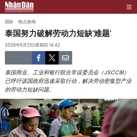
国际
热点新闻
泰国努力破解劳动力短缺'难题'
首页
2026年5月21日星期四 14:42
政治
经济
泰国商业、工业和银行联合常设委员会（JSCCIB）
已呼吁该国政府迅速采取行动，解决劳动密集型产业
社会
的劳动力短缺问题。
环保
文化
体育