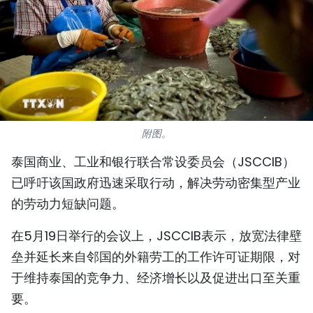
国际
旅游
友谊桥梁
史海
附图。
多功能媒体
泰国商业、工业和银行联合常设委员会（JSCCIB）
已呼吁该国政府迅速采取行动，解决劳动密集型产业
图表新闻
的劳动力短缺问题。
图库
在5月19日举行的会议上，JSCCIB表示，放宽法律壁
视频
垒并延长来自邻国的外籍劳工的工作许可证期限，对
于维持泰国的竞争力、经济增长以及促进出口至关重
人民报社简介
要。