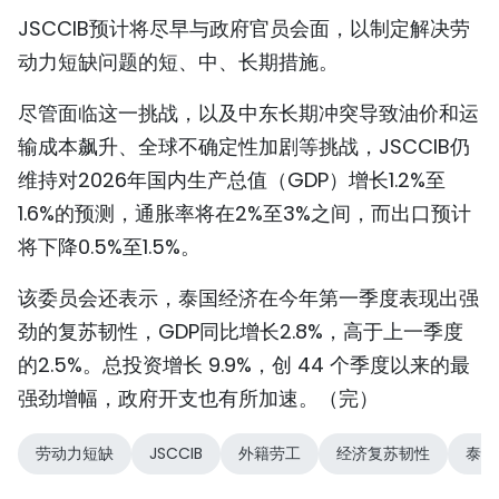
JSCCIB预计将尽早与政府官员会面，以制定解决劳
TIẾNG VIỆT
动力短缺问题的短、中、长期措施。
ENGLISH
尽管面临这一挑战，以及中东长期冲突导致油价和运
FRANÇAIS
输成本飙升、全球不确定性加剧等挑战，JSCCIB仍
维持对2026年国内生产总值（GDP）增长1.2%至
РУССКИЙ
1.6%的预测，通胀率将在2%至3%之间，而出口预计
ESPAÑOL
将下降0.5%至1.5%。
该委员会还表示，泰国经济在今年第一季度表现出强
劲的复苏韧性，GDP同比增长2.8%，高于上一季度
的2.5%。总投资增长 9.9%，创 44 个季度以来的最
强劲增幅，政府开支也有所加速。（完）
劳动力短缺
JSCCIB
外籍劳工
经济复苏韧性
泰国