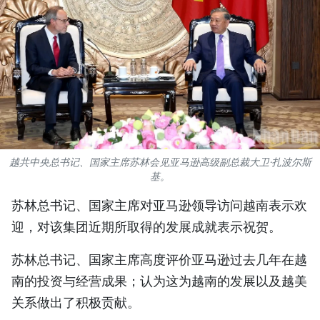
国际
旅游
友谊桥梁
史海
多功能媒体
越共中央总书记、国家主席苏林会见亚马逊高级副总裁大卫·扎波尔斯
基。
图表新闻
苏林总书记、国家主席对亚马逊领导访问越南表示欢
图库
迎，对该集团近期所取得的发展成就表示祝贺。
视频
苏林总书记、国家主席高度评价亚马逊过去几年在越
南的投资与经营成果；认为这为越南的发展以及越美
关系做出了积极贡献。
人民报社简介