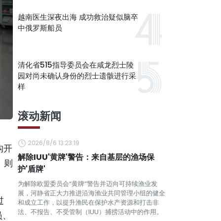
越南医生深夜出海 成功救治疑似脑卒
中俄罗斯船员
清化省515指导委员会在咸龙烈士陵
园对尚未确认身份的烈士遗骸进行采
样
滚动新闻
2026/8/6 13:23:19
构开
解除IUU'黄牌'警告：来自基层的渔场保
，则
护'盾牌'
为解除欧盟委员会“黄牌”警告并迈向可持续渔业发
展，河静省正大力推进沿海渔业共同管理小组的健全
过
和成立工作，以提升渔民在保护水产资源和打击非
法、不报告、不受管制（IUU）捕捞活动中的作用。
员、