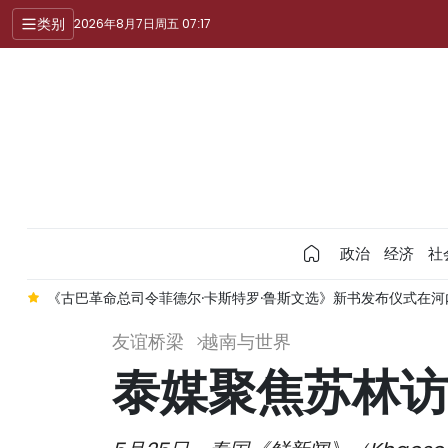
类别
2026年8月7日周五 07:17
政治
经济
社
作
《古巴革命总司令菲德尔·卡斯特罗·鲁斯文选》新书发布仪式在河
友谊桥梁
越南与世界
泰媒聚焦苏林访