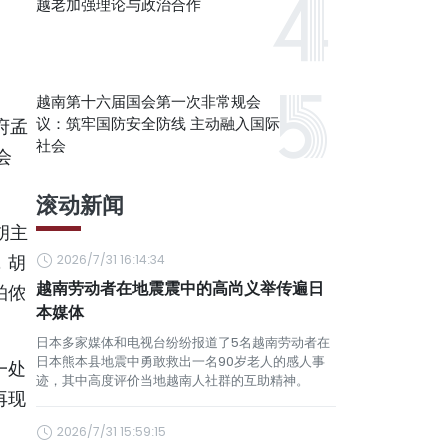
越老加强理论与政治合作
）
越南第十六届国会第一次非常规会
议：筑牢国防安全防线 主动融入国际
府孟
社会
会
滚动新闻
胡主
，胡
2026/7/31 16:14:34
越南劳动者在地震震中的高尚义举传遍日
拍侬
本媒体
日本多家媒体和电视台纷纷报道了5名越南劳动者在
日本熊本县地震中勇敢救出一名90岁老人的感人事
一处
迹，其中高度评价当地越南人社群的互助精神。
再现
2026/7/31 15:59:15