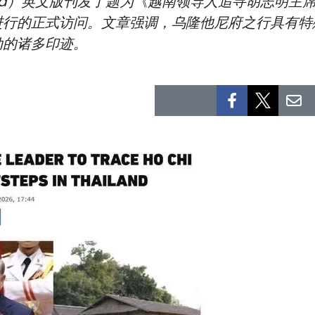
osod）英文版刊发了题为《越南领导人追寻胡志明
进行的正式访问。文章强调，乌隆他尼府之行具有特
动的诸多印迹。