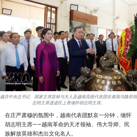
国际
旅游
友谊桥梁
史海
多功能媒体
图表新闻
图库
越共中央总书记、国家主席苏林与夫人及越南高级代表团在泰国乌隆府胡
志明主席遗迹区上香缅怀胡志明主席。
视频
在庄严肃穆的氛围中，越南代表团默哀一分钟，缅怀
胡志明主席——越南革命的天才领袖、伟大导师、民
人民报社简介
族解放英雄和杰出文化名人。