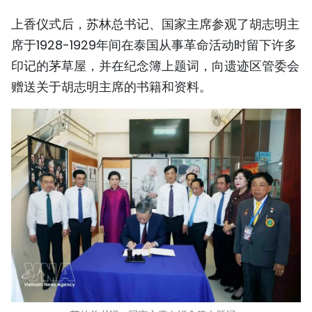
TIẾNG VIỆT
上香仪式后，苏林总书记、国家主席参观了胡志明主
席于1928-1929年间在泰国从事革命活动时留下许多
ENGLISH
印记的茅草屋，并在纪念簿上题词，向遗迹区管委会
FRANÇAIS
赠送关于胡志明主席的书籍和资料。
РУССКИЙ
ESPAÑOL