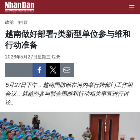
政治
内政
越南做好部署7类新型单位参与维和
行动准备
首页
2026年5月27日星期三 12:15
政治
经济
5月27日下午，越南国防部在河内举行跨部门工作组
社会
会议，就越南参与联合国维和行动相关事宜进行讨
论。
环保
文化
体育