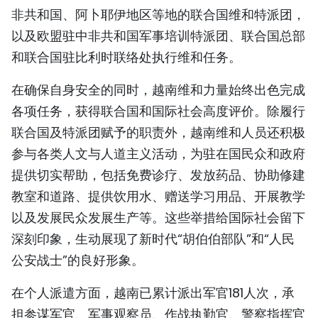
非共和国、阿卜耶伊地区等地的联合国维和特派团，
TIẾNG VIỆT
以及欧盟驻中非共和国军事培训特派团、联合国总部
ENGLISH
和联合国驻比利时联络处执行维和任务。
FRANÇAIS
在确保自身安全的同时，越南维和力量始终出色完成
各项任务，获得联合国和国际社会高度评价。除履行
РУССКИЙ
联合国及特派团赋予的职责外，越南维和人员还积极
参与各类人文与人道主义活动，为驻在国民众和政府
ESPAÑOL
提供切实帮助，包括免费诊疗、发放药品、协助修建
教室和道路、提供饮用水、赠送学习用品、开展教学
以及发展民众发展生产等。这些举措给国际社会留下
深刻印象，生动展现了新时代“胡伯伯部队”和“人民
公安战士”的良好形象。
在个人派遣方面，越南已累计派出军官181人次，承
担参谋军官、军事观察员、作战执勤官、警察指挥官