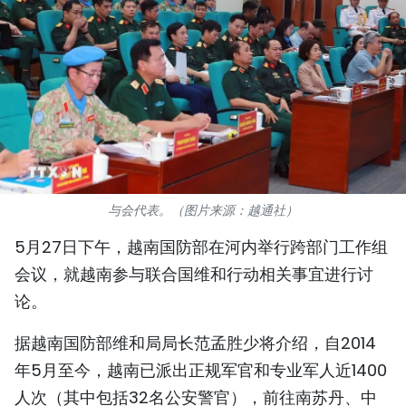
国际
旅游
友谊桥梁
史海
多功能媒体
与会代表。（图片来源：越通社）
图表新闻
5月27日下午，越南国防部在河内举行跨部门工作组
会议，就越南参与联合国维和行动相关事宜进行讨
图库
论。
视频
据越南国防部维和局局长范孟胜少将介绍，自2014
年5月至今，越南已派出正规军官和专业军人近1400
人民报社简介
人次（其中包括32名公安警官），前往南苏丹、中