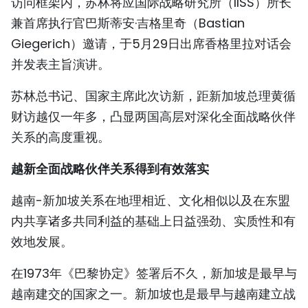
访问框架内，苏林将应国际战略研究所（IISS）所长
TIẾNG VIỆT
兼首席执行官巴斯蒂安·吉格里奇（Bastian
Giegerich）邀请，于5月29日出席香格里拉对话会
ENGLISH
并发表主旨演讲。
FRANÇAIS
苏林总书记、国家主席此次访新，距新加坡总理黄循
财访越仅一年多，凸显两国高层对深化全面战略伙伴
РУССКИЙ
关系的高度重视。
ESPAÑOL
越新全面战略伙伴关系得到有效落实
越南-新加坡关系在地理相近、文化相似以及在东盟
内共享诸多共同利益的基础上日益强劲、实质性和有
效地发展。
在1973年《巴黎协定》签署后不久，新加坡是最早与
越南建交的国家之一。新加坡也是最早与越南建立战