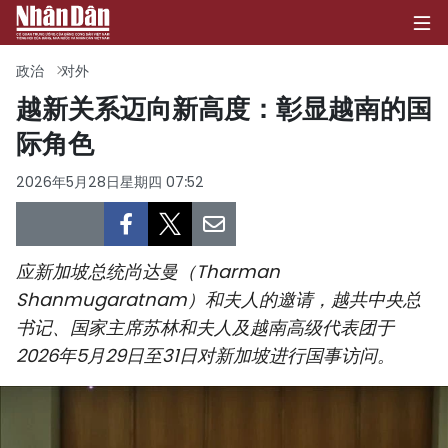
政治
对外
越新关系迈向新高度：彰显越南的国
际角色
首页
2026年5月28日星期四 07:52
政治
经济
应新加坡总统尚达曼（Tharman
社会
Shanmugaratnam）和夫人的邀请，越共中央总
书记、国家主席苏林和夫人及越南高级代表团于
环保
2026年5月29日至31日对新加坡进行国事访问。
文化
体育