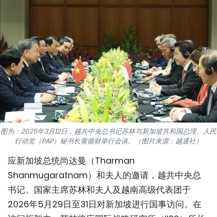
国际
旅游
友谊桥梁
史海
多功能媒体
图表新闻
图为：2025年3月12日，越共中央总书记苏林与新加坡共和国总理、人民
行动党（PAP）秘书长黄循财举行会谈。（图片来源：越通社）
图库
应新加坡总统尚达曼（Tharman
视频
Shanmugaratnam）和夫人的邀请，越共中央总
书记、国家主席苏林和夫人及越南高级代表团于
2026年5月29日至31日对新加坡进行国事访问。在
人民报社简介