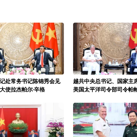
记处常务书记陈锦秀会见
越共中央总书记、国家主
大使拉杰帕尔·辛格
美国太平洋司令部司令帕