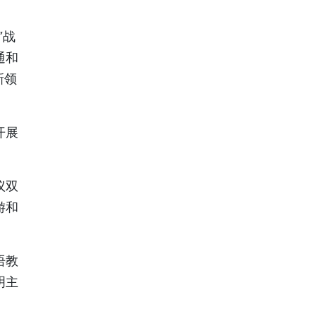
”战
通和
新领
开展
议双
游和
语教
明主