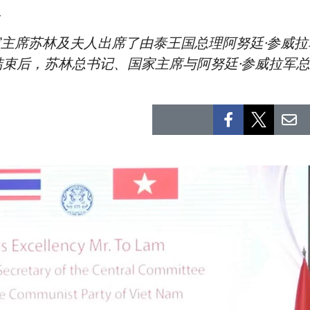
苏林及夫人出席了由泰王国总理阿努廷·参威拉军（Anut
束后，苏林总书记、国家主席与阿努廷·参威拉军