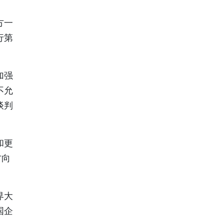
方一
行第
加强
不允
谈判
和更
方向
界大
国企