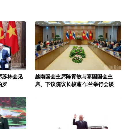
席苏林会见
越南国会主席陈青敏与泰国国会主
帕罗
席、下议院议长梭蓬·乍兰举行会谈