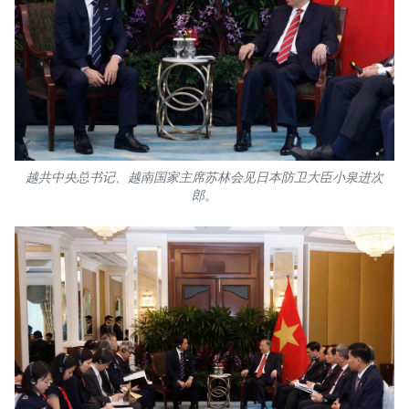
TIẾNG VIỆT
ENGLISH
FRANÇAIS
РУССКИЙ
越共中央总书记、越南国家主席苏林会见日本防卫大臣小泉进次
郎。
ESPAÑOL