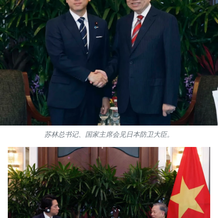
国际
旅游
友谊桥梁
史海
多功能媒体
图表新闻
苏林总书记、国家主席会见日本防卫大臣。
图库
视频
人民报社简介