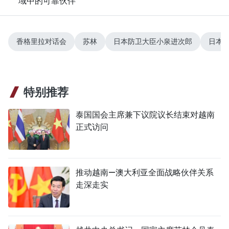
域中的可靠伙伴
香格里拉对话会
苏林
日本防卫大臣小泉进次郎
日本
特别推荐
泰国国会主席兼下议院议长结束对越南
正式访问
推动越南—澳大利亚全面战略伙伴关系
走深走实