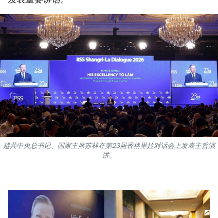
国际
旅游
友谊桥梁
史海
多功能媒体
图表新闻
越共中央总书记、国家主席苏林在第23届香格里拉对话会上发表主旨演
图库
讲。
视频
人民报社简介