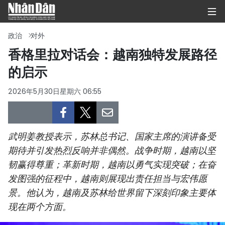
政治
对外
香格里拉对话会：越南独特发展路径
的启示
首页
2026年5月30日星期六 06:55
政治
经济
武明姜教授表示，苏林总书记、国家主席的演讲备受
社会
期待并引发热烈反响并非偶然。战争时期，越南以坚
韧赢得尊重；革新时期，越南以勇气实现突破；在奋
环保
发图强的征程中，越南则展现出责任担当与宏伟愿
文化
景。他认为，越南及苏林给世界留下深刻印象主要体
现在两个方面。
体育