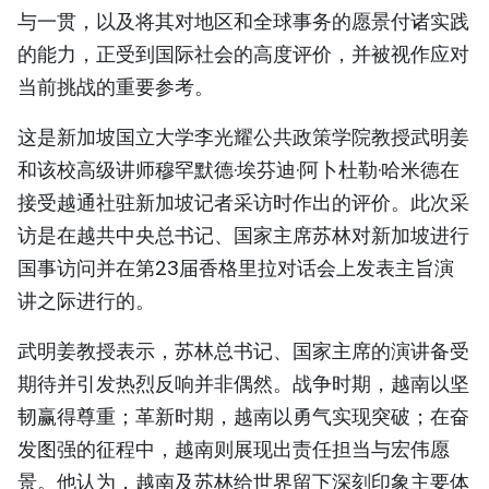
与一贯，以及将其对地区和全球事务的愿景付诸实践
TIẾNG VIỆT
的能力，正受到国际社会的高度评价，并被视作应对
ENGLISH
当前挑战的重要参考。
FRANÇAIS
这是新加坡国立大学李光耀公共政策学院教授武明姜
和该校高级讲师穆罕默德·埃芬迪·阿卜杜勒·哈米德在
РУССКИЙ
接受越通社驻新加坡记者采访时作出的评价。此次采
访是在越共中央总书记、国家主席苏林对新加坡进行
ESPAÑOL
国事访问并在第23届香格里拉对话会上发表主旨演
讲之际进行的。
武明姜教授表示，苏林总书记、国家主席的演讲备受
期待并引发热烈反响并非偶然。战争时期，越南以坚
韧赢得尊重；革新时期，越南以勇气实现突破；在奋
发图强的征程中，越南则展现出责任担当与宏伟愿
景。他认为，越南及苏林给世界留下深刻印象主要体