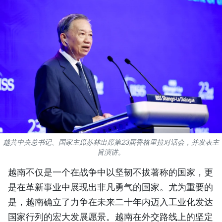
国际
旅游
友谊桥梁
史海
多功能媒体
图表新闻
越共中央总书记、国家主席苏林出席第23届香格里拉对话会，并发表主
旨演讲。
图库
越南不仅是一个在战争中以坚韧不拔著称的国家，更
视频
是在革新事业中展现出非凡勇气的国家。尤为重要的
是，越南确立了力争在未来二十年内迈入工业化发达
人民报社简介
国家行列的宏大发展愿景。越南在外交路线上的坚定