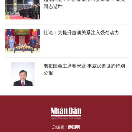
同志逝世
社论：为提升越澳关系注入强劲动力
老挝国会主席赛宋蓬·丰威汉逝世的特别
公报
总编辑 :
黎国明