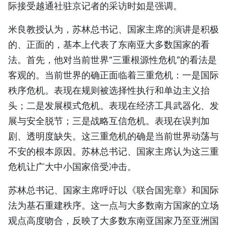
际接受越通社驻京记者的采访时如是强调。
TIẾNG VIỆT
米良教授认为，苏林总书记、国家主席的演讲是积极
ENGLISH
的、正面的，基本上代表了东南亚大多数国家的看
法。首先，他对当前世界“三重根源性危机”的看法是
FRANÇAIS
客观的。当前世界的确正面临着三重危机：一是国际
РУССКИЙ
秩序危机。表现在规则被选择性执行和单边主义抬
头；二是‌发展模式危机‌。表现在经济工具武器化、发
ESPAÑOL
展与安全脱节；三是‌战略互信危机‌。表现在误判加
剧、透明度缺失。这三重危机的确是当前世界动荡与
不安的根本原因。苏林总书记、国家主席认为这三重
危机让广大中小国家倍受冲击。
苏林总书记、国家主席呼吁以《联合国宪章》和国际
法为基石重建秩序。这一点与大多数南方国家的立场
观点高度吻合，反映了大多数东南亚国家乃至亚洲国