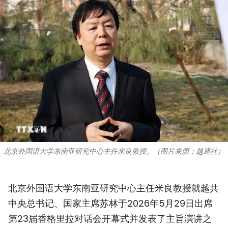
国际
旅游
友谊桥梁
史海
多功能媒体
图表新闻
北京外国语大学东南亚研究中心主任米良教授。（图片来源：越通社）
图库
视频
北京外国语大学东南亚研究中心主任米良教授就越共
中央总书记、国家主席苏林于2026年5月29日出席
人民报社简介
第23届香格里拉对话会开幕式并发表了主旨演讲之