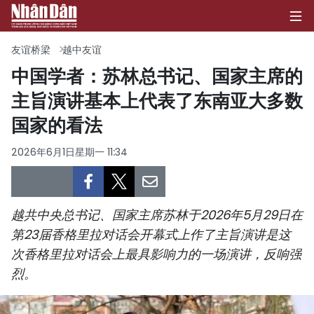
友谊桥梁
越中友谊
中国学者：苏林总书记、国家主席的
主旨演讲基本上代表了东南亚大多数
首页
国家的看法
政治
2026年6月1日星期一 11:34
经济
社会
越共中央总书记、国家主席苏林于2026年5月29日在
环保
第23届香格里拉对话会开幕式上作了主旨演讲是这
次香格里拉对话会上最具影响力的一场演讲，反响强
文化
烈。
体育