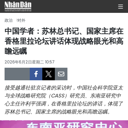
政治
对外
中国学者：苏林总书记、国家主席在
香格里拉论坛讲话体现战略眼光和高
首页
瞻远瞩
政治
2026年6月2日星期二 10:57
经济
社会
接受越通社驻京记者的采访时，中国社会科学院亚太
环保
与全球战略研究院（CASS）研究员、东南亚研究中
心主任许利平强调，在香格里拉论坛的讲话，体现了
文化
苏林总书记、国家主席的战略眼光和高瞻远瞩。
体育