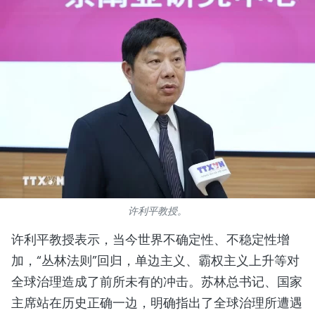
国际
旅游
友谊桥梁
史海
多功能媒体
图表新闻
许利平教授。
图库
许利平教授表示，当今世界不确定性、不稳定性增
视频
加，“丛林法则”回归，单边主义、霸权主义上升等对
全球治理造成了前所未有的冲击。苏林总书记、国家
人民报社简介
主席站在历史正确一边，明确指出了全球治理所遭遇