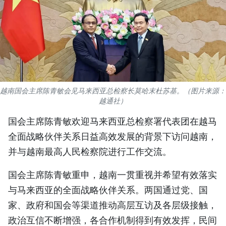
国际
旅游
友谊桥梁
史海
越南国会主席陈青敏会见马来西亚总检察长莫哈末杜苏基。（图片来源：
越通社）
多功能媒体
国会主席陈青敏欢迎马来西亚总检察署代表团在越马
图表新闻
全面战略伙伴关系日益高效发展的背景下访问越南，
并与越南最高人民检察院进行工作交流。
图库
国会主席陈青敏重申，越南一贯重视并希望有效落实
视频
与马来西亚的全面战略伙伴关系。两国通过党、国
家、政府和国会等渠道推动高层互访及各层级接触，
人民报社简介
政治互信不断增强，各合作机制得到有效发挥，民间