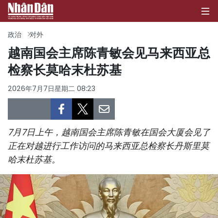
政治
对外
越南国会主席陈青敏会见马来西亚总
检察长莫哈末杜苏基
首页
2026年7月7日星期二 08:23
政治
经济
7月7日上午，越南国会主席陈青敏在国会大厦会见了
社会
正在对越进行工作访问的马来西亚总检察长丹斯里莫
哈末杜苏基。
环保
文化
体育