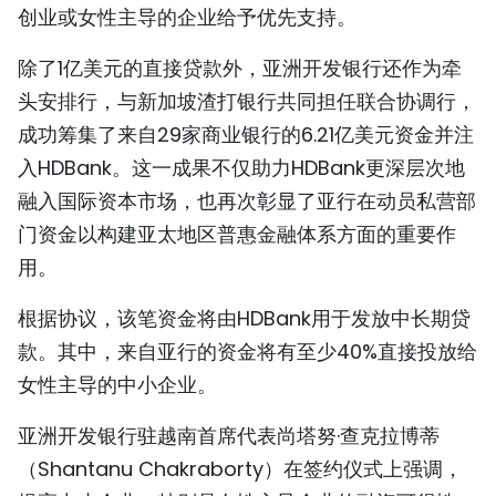
创业或女性主导的企业给予优先支持。
TIẾNG VIỆT
除了1亿美元的直接贷款外，亚洲开发银行还作为牵
ENGLISH
头安排行，与新加坡渣打银行共同担任联合协调行，
成功筹集了来自29家商业银行的6.21亿美元资金并注
FRANÇAIS
入HDBank。这一成果不仅助力HDBank更深层次地
РУССКИЙ
融入国际资本市场，也再次彰显了亚行在动员私营部
门资金以构建亚太地区普惠金融体系方面的重要作
ESPAÑOL
用。
根据协议，该笔资金将由HDBank用于发放中长期贷
款。其中，来自亚行的资金将有至少40%直接投放给
女性主导的中小企业。
亚洲开发银行驻越南首席代表尚塔努·查克拉博蒂
（Shantanu Chakraborty）在签约仪式上强调，