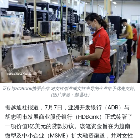
国际
旅游
友谊桥梁
史海
多功能媒体
图表新闻
亚行与HDBank携手合作 对女性创业或女性主导的企业给予优先支持。
（图片来源：越通社）
图库
据越通社报道，7月7日，亚洲开发银行（ADB）与
视频
胡志明市发展商业股份银行（HDBank）正式签署了
一项价值1亿美元的贷款协议。该笔资金旨在为越南
人民报社简介
微型及中小企业（MSME）扩大融资渠道，并对女性