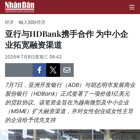
经济
融入国际经济
亚行与HDBank携手合作 为中小企
业拓宽融资渠道
首页
2026年7月8日星期三 06:42
政治
经济
7月7日，亚洲开发银行（ADB）与胡志明市发展商业
社会
股份银行（HDBank）正式签署了一项价值1亿美元
的贷款协议。该笔资金旨在为越南微型及中小企业
环保
（MSME）扩大融资渠道，并对女性创业或女性主导
文化
的企业给予优先支持
体育