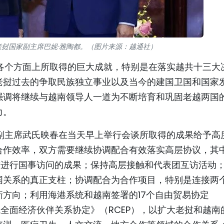
挝国家副主席巴妮·雅陶都。（图片来源：越通社）
各个方面上所取得的巨大成就，特别是在落实越共十三大
老挝过去的争取民族独立事业以及当今的建国卫国和国家
强调将继续与越南领导人一道为不断培育和巩固老越两国
力。
副主席武氏映春在当天早上举行会谈所取得的成果给予高
合作效率，双方需要继续协调配合有效落实高层协议，其
老挝进行国事访问的成果；保持高层接触和代表团互访活动
国关系的真正支柱；协调配合为合作项目，特别是连接两
方向；利用海港系统和越南签署的17个自由贸易协定
域全面经济伙伴关系协定》（RCEP），以扩大老挝和越南