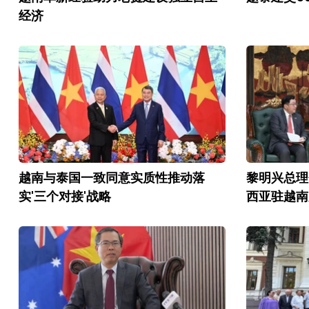
经济
越南与泰国一致同意实质性推动落
黎明兴总理
实'三个对接'战略
西亚驻越南