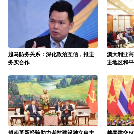
越马防务关系：深化政治互信，推进
澳大利亚高
务实合作
进地区和平
越南革新经验助力老挝建设独立自主
越泰建交5