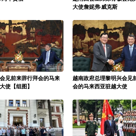
大使詹妮弗·威克斯
会见前来辞行拜会的马来
越南政府总理黎明兴会见
大使【组图】
会的马来西亚驻越大使