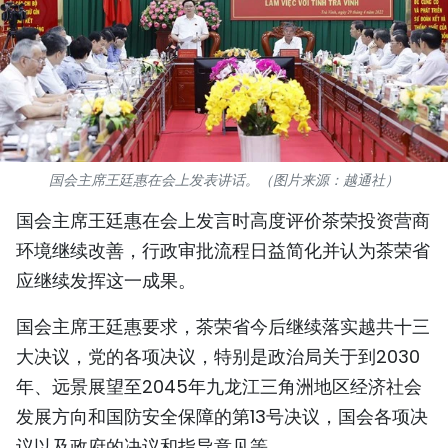
国际
旅游
友谊桥梁
史海
国会主席王廷惠在会上发表讲话。（图片来源：越通社）
多功能媒体
国会主席王廷惠在会上发言时高度评价茶荣投资营商
环境继续改善，行政审批流程日益简化并认为茶荣省
图表新闻
应继续发挥这一成果。
图库
国会主席王廷惠要求，茶荣省今后继续落实越共十三
大决议，党的各项决议，特别是政治局关于到2030
视频
年、远景展望至2045年九龙江三角洲地区经济社会
发展方向和国防安全保障的第13号决议，国会各项决
人民报社简介
议以及政府的决议和指导意见等。