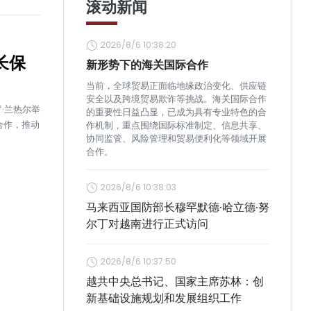
滚动新闻
2026/8/6 10:38:20
长保
新形势下的海关国际合作
当前，全球贸易正面临地缘政治变化、供应链
安全以及跨境贸易欺诈等挑战。海关国际合作
·兰热尔举
的重要性日益凸显，已成为具有专业特色的合
合作，推动
作机制，重点围绕国际标准制定、信息共享、
协同监管、风险管理和贸易便利化等领域开展
合作。
2026/8/6 10:38:03
马来西亚国防部长穆罕默德·哈立德·努
尔丁对越南进行正式访问
2026/8/6 10:37:50
越共中央总书记、国家主席苏林：创
新基础设施规划和发展组织工作