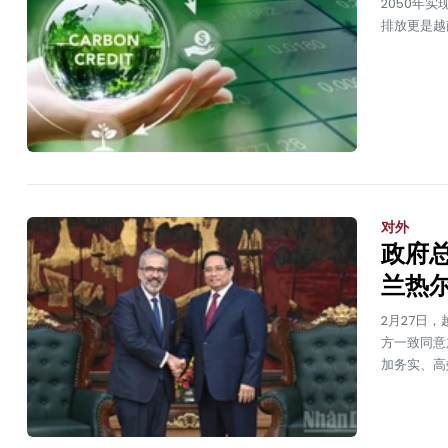
2050年
排放更是越
对外
政府
兰热
2月27日
方一致同意
加务实、高