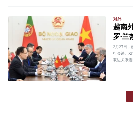
对外
越南
罗·兰
2月27日
行会谈。双
双边关系迈