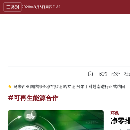
类别
2026年8月6日周四 11:32
政治
经济
社
防部长穆罕默德·哈立德·努尔丁对越南进行正式访问
越共中央总书
#可再生能源合作
环保
净零