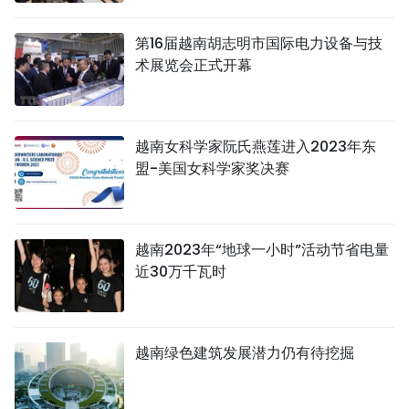
TIẾNG VIỆT
第16届越南胡志明市国际电力设备与技
术展览会正式开幕
ENGLISH
FRANÇAIS
越南女科学家阮氏燕莲进入2023年东
РУССКИЙ
盟-美国女科学家奖决赛
ESPAÑOL
越南2023年“地球一小时”活动节省电量
近30万千瓦时
越南绿色建筑发展潜力仍有待挖掘