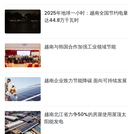
国际
2025年地球一小时：越南全国节约电量
达44.8万千瓦时
旅游
友谊桥梁
越南与韩国合作加强工业领域节能
史海
多功能媒体
图表新闻
越南企业致力节能降碳 面向可持续发展
图库
视频
越南北江省力争50%的房屋使用屋顶太
阳能发电
人民报社简介