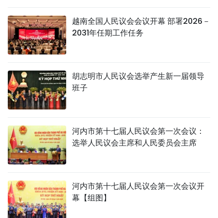
国际
越南全国人民议会会议开幕 部署2026－
2031年任期工作任务
旅游
友谊桥梁
胡志明市人民议会选举产生新一届领导
史海
班子
多功能媒体
图表新闻
河内市第十七届人民议会第一次会议：
选举人民议会主席和人民委员会主席
图库
视频
河内市第十七届人民议会第一次会议开
幕【组图】
人民报社简介