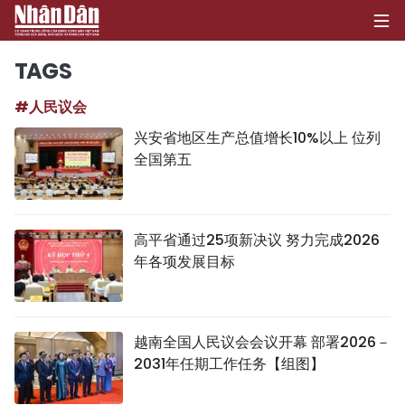
TAGS
#人民议会
首页
兴安省地区生产总值增长10%以上 位列
全国第五
政治
经济
高平省通过25项新决议 努力完成2026
社会
年各项发展目标
环保
文化
越南全国人民议会会议开幕 部署2026－
2031年任期工作任务【组图】
体育