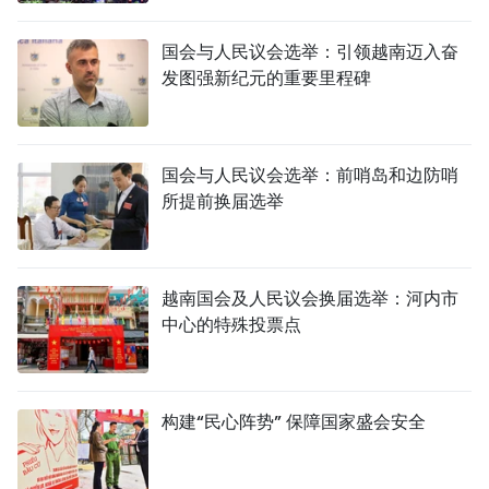
TIẾNG VIỆT
国会与人民议会选举：引领越南迈入奋
发图强新纪元的重要里程碑
ENGLISH
FRANÇAIS
国会与人民议会选举：前哨岛和边防哨
РУССКИЙ
所提前换届选举
ESPAÑOL
越南国会及人民议会换届选举：河内市
中心的特殊投票点
构建“民心阵势” 保障国家盛会安全