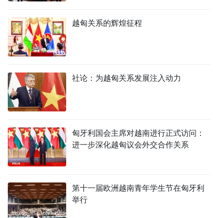
TIẾNG VIỆT
越匈关系的辉煌征程
ENGLISH
FRANÇAIS
社论：为越匈关系发展注入动力
РУССКИЙ
ESPAÑOL
匈牙利国会主席对越南进行正式访问：
进一步深化越匈议会外交合作关系
第十一届欧洲越南青年学生节在匈牙利
举行