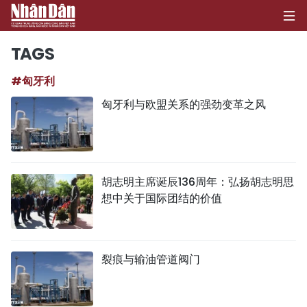
TAGS
#匈牙利
首页
匈牙利与欧盟关系的强劲变革之风
政治
经济
胡志明主席诞辰136周年：弘扬胡志明思
社会
想中关于国际团结的价值
环保
文化
裂痕与输油管道阀门
体育