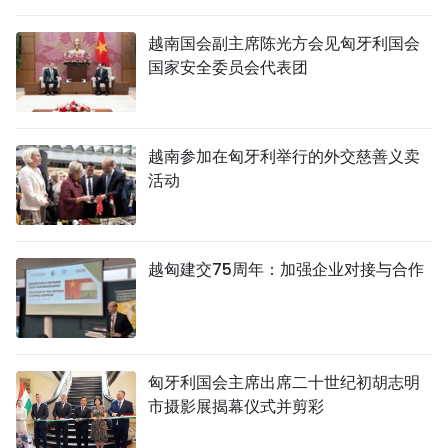
国际
越南国会副主席陈光方会见匈牙利国会
国家安全委员会代表团
旅游
友谊桥梁
越南参加在匈牙利举行的外交慈善义卖
史海
活动
多功能媒体
图表新闻
越匈建交75周年：加强企业对接与合作
图库
视频
匈牙利国会主席出席二十世纪初胡志明
市摄影展揭幕仪式并剪彩
人民报社简介