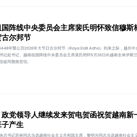
祖国阵线中央委员会主席裴氏明怀致信穆斯
贺古尔邦节
448年暨公历2026年大节日古尔邦节（Raya Eidil Adha）到来之际，越共
书记处书记、越南祖国阵线中央委员会主席裴氏明怀5月26日向越南全体伊斯
信徒同胞致贺信。
、政党领导人继续发来贺电贺函祝贺越南新
班子产生
央总书记苏林同志当选越南社会主义共和国主席，黎明兴同志当选越南社会主