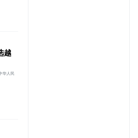
选越
中华人民