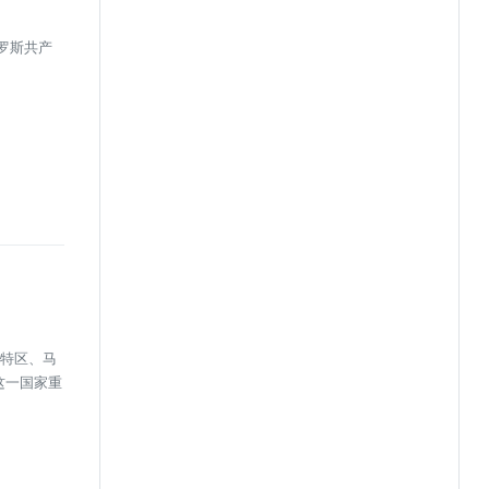
罗斯共产
顿特区、马
这一国家重