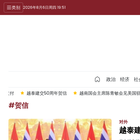
类别
2026年8月6日周四 19:51
政治
经济
社
扫码支付
越泰建交50周年贺信
越南国会主席陈青敏会见美国驻
#贺信
对外
越泰建