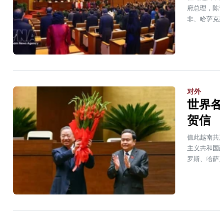
府总理，陈
非、哈萨克
对外
世界
贺信
值此越南共
主义共和国
罗斯、哈萨