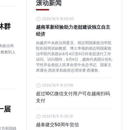
滚动新闻
2026/8/6 16:03:00
林群
越南革新经验助力老挝建设独立自主
经济
由越共中央政治局委员、胡志明国家政治学院
中央政治局
院长段明训副教授、博士率领的胡志明国家政
兰教教职人
治学院代表团从8月4日至6日对老挝进行工作
访问。访问期间，8月6日，越南代表团分别礼
节性拜会老挝人民革命党中央总书记、国家主
席通伦·西苏里和政府总理宋赛·西潘敦。
2026/8/6 16:01:58
超过10亿微信支付用户可在越南扫码
支付
一届
2026/8/6 15:26:19
越泰建交50周年贺信
义共和国政