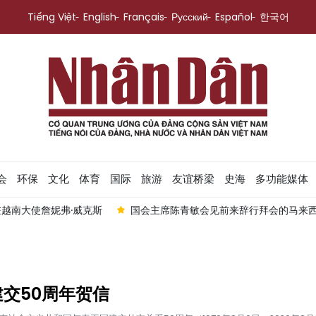
Tiếng Việt
English
Français
Русский
Español
한국어
会
环保
文化
体育
国际
旅游
友谊桥梁
史海
多功能媒体
越南大使詹妮弗·威克斯
国会主席陈青敏会见前来辞行拜会的马来
交50周年贺信