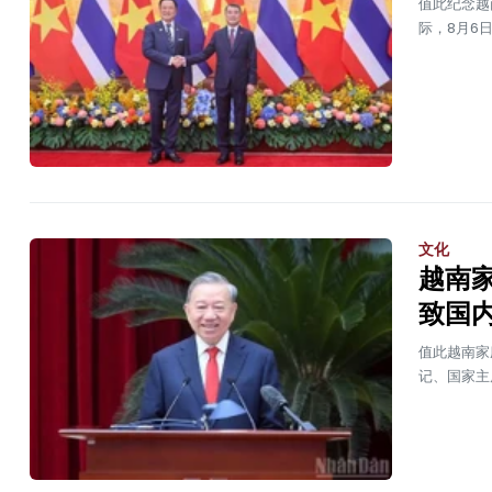
值此纪念越
际，8月6
文化
越南
致国
值此越南家
记、国家主