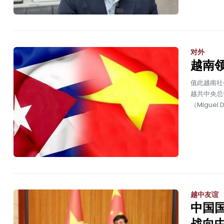
对外
越南
值此越南社会
越共中央总
（Miguel
越中友谊
中国
战向