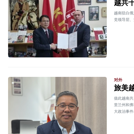
越共
越南驻白俄
党领导层、
对外
旅美
值此越南共
里兰州和弗
大政治事件