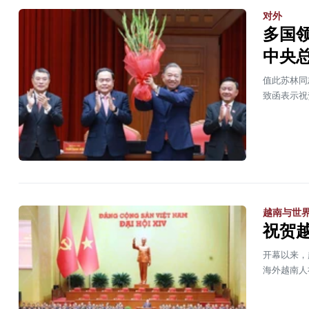
对外
多国
中央
值此苏林同
致函表示祝
越南与世
祝贺
开幕以来，
海外越南人