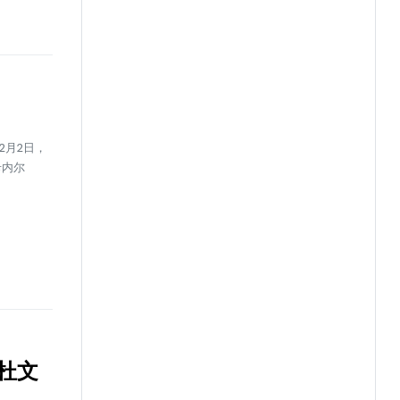
12月2日，
卡内尔
杜文