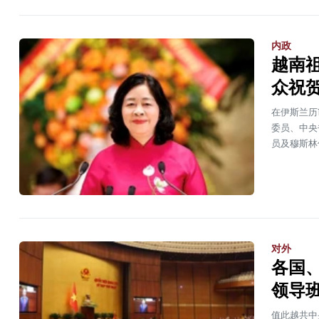
内政
越南
众祝
在伊斯兰历1
委员、中央
员及穆斯林
对外
各国
领导
值此越共中