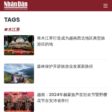
TAGS
#木江界
首页
将木江界打造成为越南西北地区典型旅
游目的地
政治
经济
森林保护开辟旅游业发展新路径
社会
环保
文化
越南：2024年赫蒙族芦笙狂欢节暨野樱
花节在安沛省举行
体育