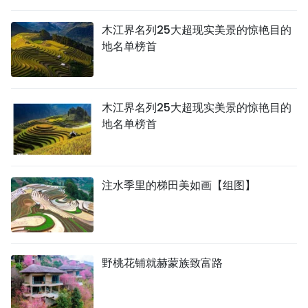
国际
木江界名列25大超现实美景的惊艳目的
地名单榜首
旅游
友谊桥梁
木江界名列25大超现实美景的惊艳目的
史海
地名单榜首
多功能媒体
图表新闻
注水季里的梯田美如画【组图】
图库
视频
野桃花铺就赫蒙族致富路
人民报社简介