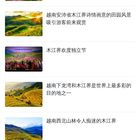
TIẾNG VIỆT
越南安沛省木江界诗情画意的田园风景
吸引游客前来观赏
ENGLISH
FRANÇAIS
木江界欢度独立节
РУССКИЙ
ESPAÑOL
越南下龙湾和木江界是世界上最多彩的
目的地之一
越南西北山林令人痴迷的木江界