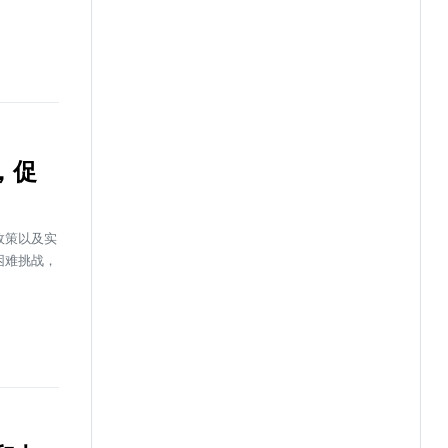
，促
政策以及实
困难挑战，
。