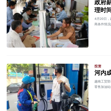
政府
理时
4月20日
商条件情况
投资
河内
越南工贸部
零售加油站