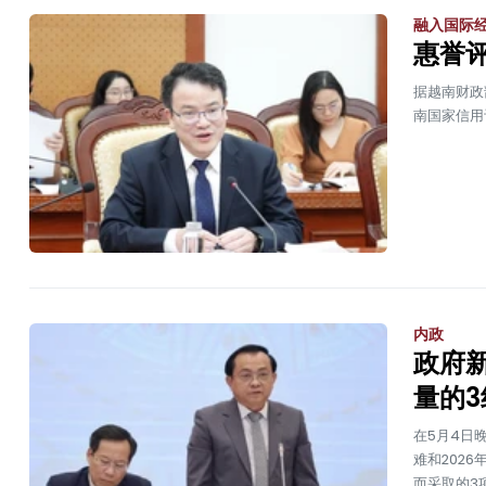
融入国际
惠誉
据越南财政
南国家信用
内政
政府
量的3
在5月4日
难和202
而采取的3