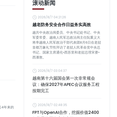
滚动新闻
2026/8/7 04:21:26
越老防务安全合作日益务实高效
越共中央政治局委员、中央书记处书记、中央
军委常委、越南人民军总政治局主任阮重义大
将率越南人民军政治干部代表团8月6日在老挝
首都万象礼节性拜访了老挝人民革命党中央总
书记、国家主席通伦•西苏里和老挝总理宋赛•
西潘敦。
2026/8/7 03:04:37
越南第十六届国会第一次非常规会
议：确保2027年APEC会议服务工程
按期完工
2026/8/7 02:48:35
近4年来的
FPT与OpenAI合作，挖掘价值2400