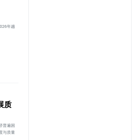
26年越
展质
济普遍困
度与质量