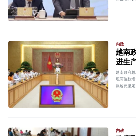
内政
越南
进生
越南政府总
现两位数增
就越要坚定
内政