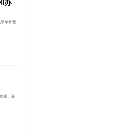
和办
政手续和营
持稳定。各