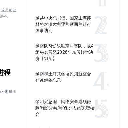
。这是前亚
评价。
越共中央总书记、国家主席苏
林将对澳大利亚和新西兰进行
国事访问
越南队3比1战胜柬埔寨队，以A
组头名晋级2026年东盟杯半决
赛【组图】
进程
越南和土耳其签署民用航空合
作谅解备忘录
程不断巩固
黎明兴总理：网络安全必须做
到'维护系统'与'保护人员'紧密结
合