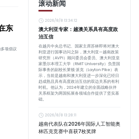
滚动新闻
2026/8/8 13:34:12
在东
澳大利亚专家：越澳关系具有高度政
治互信
在越共中央总书记、国家主席苏林即将对澳大
的多项倡议
利亚进行国事访问之际，澳大利亚—越南政策
研究所（AVPI）顾问委员会委员、澳大利亚皇
家墨尔本理工大学（RMIT University）负责国
际事务的副校长莱顿·派克（Layton Pike）表
示，当前是越南和澳大利亚进一步深化已经日
趋成熟且具有高度政治互信的双边关系的有利
时机。他认为，2024年建立的全面战略伙伴
关系框架为两国拓展各领域合作提供了坚实基
础。
2026/8/8 13:28:11
越南代表队在2026年国际人工智能奥
林匹克竞赛中喜获7枚奖牌