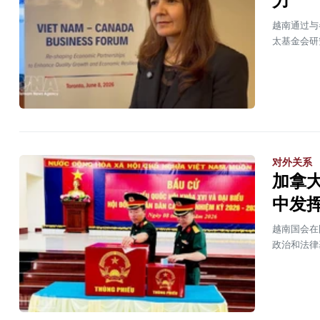
力
越南通过与
太基金会研
对外关系
加拿
中发
越南国会在
政治和法律