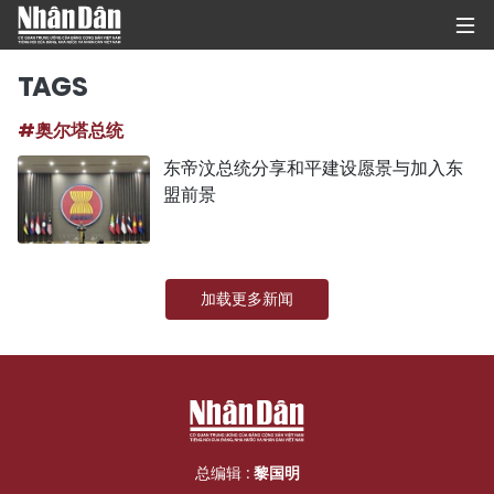
TAGS
#奥尔塔总统
首页
东帝汶总统分享和平建设愿景与加入东
盟前景
政治
经济
加载更多新闻
社会
环保
文化
体育
总编辑 :
黎国明