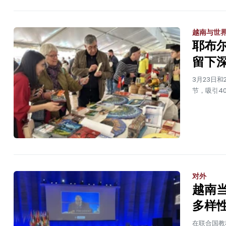
越南与世
耶布
留下
3月23日和
节，吸引4
对外
越南
多样
在联合国教