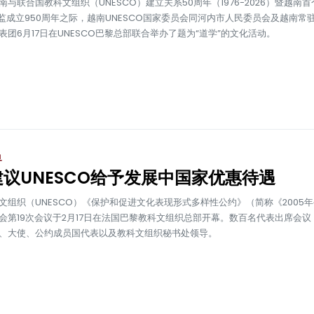
南与联合国教科文组织（UNESCO）建立关系50周年（1976-2026）暨越南
监成立950周年之际，越南UNESCO国家委员会同河内市人民委员会及越南常
表团6月17日在UNESCO巴黎总部联合举办了题为“道学”的文化活动。
界
议UNESCO给予发展中国家优惠待遇
文组织（UNESCO）《保护和促进文化表现形式多样性公约》（简称《2005
会第19次会议于2月17日在法国巴黎教科文组织总部开幕。数百名代表出席会议
、大使、公约成员国代表以及教科文组织秘书处领导。