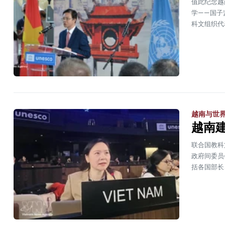
值此纪念越
学——国子
科文组织代
越南与世
越南建
联合国教科
政府间委员
括各国部长