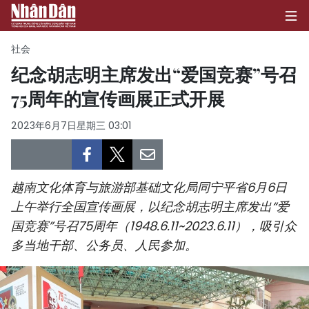
社会
纪念胡志明主席发出“爱国竞赛”号召
75周年的宣传画展正式开展
首页
2023年6月7日星期三 03:01
政治
经济
越南文化体育与旅游部基础文化局同宁平省6月6日
社会
上午举行全国宣传画展，以纪念胡志明主席发出“爱
国竞赛”号召75周年（1948.6.11~2023.6.11），吸引众
环保
多当地干部、公务员、人民参加。
文化
体育