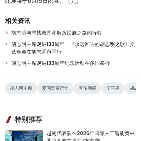
此展将于6月15日闭幕。（完）
TIẾNG VIỆT
相关资讯
ENGLISH
胡志明与寻找救国和解放民族之路的行程
FRANÇAIS
胡志明主席诞辰133周年：《永远回响的胡志明之歌》文
艺晚会在胡志明市举行
РУССКИЙ
胡志明主席诞辰133周年纪念活动在多国举行
ESPAÑOL
胡志明主席
爱国竞赛运动
宣传画展
宁平省
胡志
特别推荐
越南代表队在2026年国际人工智能奥林
匹克竞赛中喜获7枚奖牌