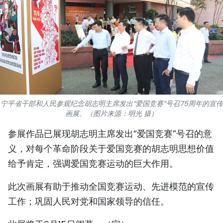
国际
旅游
友谊桥梁
史海
宁平省干部和人民参观纪念胡志明主席发出“爱国竞赛”号召75周年的宣传
多功能媒体
画展。（图片来源：明光 摄）
图表新闻
参展作品已展现胡志明主席发出“爱国竞赛”号召的意
义，对每个革命阶段关于爱国竞赛的胡志明思想价值
图库
给予肯定，强调爱国竞赛运动的巨大作用。
视频
此次画展有助于推动全国竞赛运动、先进模范的宣传
工作；巩固人民对党和国家领导的信任。
人民报社简介