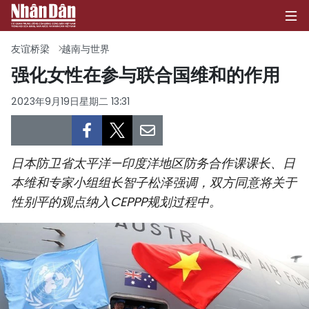
友谊桥梁
越南与世界
强化女性在参与联合国维和的作用
首页
2023年9月19日星期二 13:31
政治
经济
日本防卫省太平洋—印度洋地区防务合作课课长、日
本维和专家小组组长智子松泽强调，双方同意将关于
社会
性别平的观点纳入CEPPP规划过程中。
环保
文化
体育