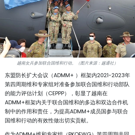
国际
旅游
友谊桥梁
史海
越南女兵参加联合国维和行动。（图片来源：越通社）
多功能媒体
东盟防长扩大会议（ADMM+ ）框架内2021-2023年
图表新闻
第四周期维和专家组对准备参加联合国维和行动部队
的能力评估计划（CEPPP），彰显了越南在
图库
ADMM+框架内关于联合国维和的多边和双边合作机
视频
制中的作用和责任，为提高ADMM+成员国参与联合
国维和行动的有效性做出切实贡献。
人民报社简介
作为ADMM+维和专家组（PKOEWG）第四周期共同