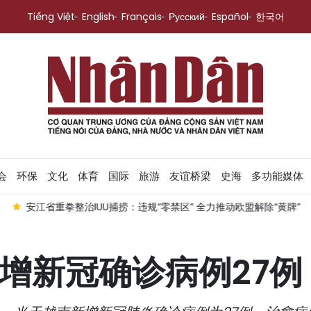
Tiếng Việt
English
Français
Русский
Español
한국어
会
环保
文化
体育
国际
旅游
友谊桥梁
史海
多功能媒体
治IUU捕捞：违规“零禁区” 全力推动欧盟解除“黄牌”
抓紧完善校舍
南新增新冠确诊病例27