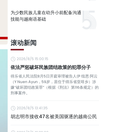
为少数民族儿童在幼升小前配备沟通
技能与越南语基础
滚动新闻
2026/8/5 15:00:15
依法严惩破坏民族团结政策的犯罪分子
得乐省人民法院8月5日开庭审理被告人伊·纽恩·阿云
（Y Nuen Ayun，59岁，居住于得乐省亚啡乡）涉
嫌“破坏团结政策罪”（根据《刑法》第116条规定）的
刑事案件。
2026/8/5 13:41:35
胡志明市接收47名被美国驱逐的越南公民