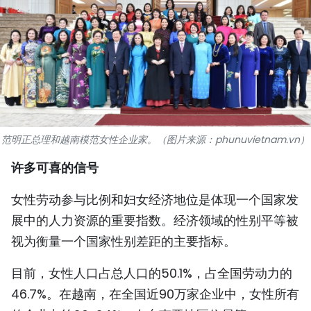
国际
旅游
友谊桥梁
史海
范明正总理和越南模范女性企业家。（图片来源：phunuvietnam.vn）
多功能媒体
许多可喜的信号
图表新闻
女性劳动参与比例和妇女经济地位是体现一个国家发
图库
展中的人力资源的重要指数。经济领域的性别平等被
视为衡量一个国家性别差距的主要指标。
视频
目前，女性人口占总人口的50.1%，占全国劳动力的
46.7%。在越南，在全国近90万家企业中，女性所有
人民报社简介