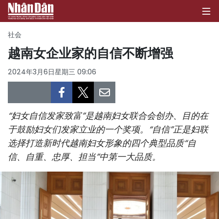
社会
越南女企业家的自信不断增强
首页
2024年3月6日星期三 09:06
政治
经济
“妇女自信发家致富”是越南妇女联合会创办、目的在
于鼓励妇女们发家立业的一个奖项。“自信”正是妇联
社会
选择打造新时代越南妇女形象的四个典型品质“自
信、自重、忠厚、担当”中第一大品质。
环保
文化
体育