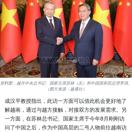
国际
旅游
友谊桥梁
史海
多功能媒体
图表新闻
资料图：越共中央总书记、国家主席苏林（左）和中国国务院总理李强。
（图片来源：越通社）
图库
成汉平教授指出，此访一方面可以借此机会更好地了
视频
解越南，通过与越方接触，对接双方的发展需求。另
一方面，在苏林总书记、国家主席于今年8月刚刚访
人民报社简介
问了中国之后，作为中国高层的二号人物前往越南访