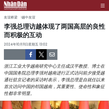
友谊桥梁
越中友谊
李强总理访越体现了两国高层的良性
而积极的互动
首页
2024年10月11日星期五 13:02
政治
经济
浙江工业大学越南研究中心主任成汉平教授、博士在
社会
中国国务院总理李强对越南进行正式访问前夕接受越
通社驻京记者的采访时表示，李强总理是自就任以来
环保
首次访问中国的邻国越南，其重要性、使命性和象征
文化
性都非常明显。
体育