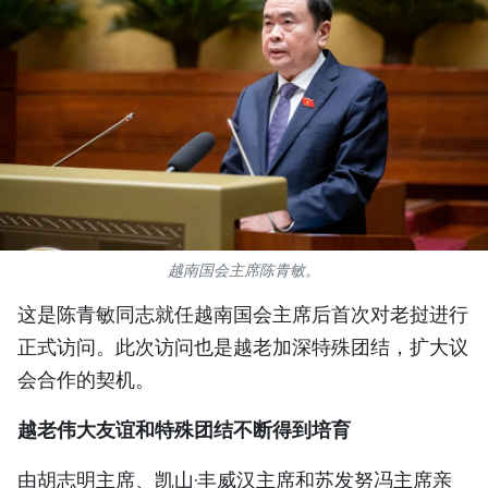
国际
旅游
友谊桥梁
史海
多功能媒体
越南国会主席陈青敏。
图表新闻
这是陈青敏同志就任越南国会主席后首次对老挝进行
图库
正式访问。此次访问也是越老加深特殊团结，扩大议
会合作的契机。
视频
越老伟大友谊和特殊团结不断得到培育
人民报社简介
由胡志明主席、凯山·丰威汉主席和苏发努冯主席亲