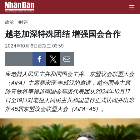
政治
时评
越老加深特殊团结 增强国会合作
首页
2024年10月16日星期三 03:59
政治
经济
应老挝人民民主共和国国会主席、东盟议会联盟大会
（AIPA）主席赛宋蓬·丰威汉的邀请，越南国会主席
社会
陈青敏将率领越南国会高级代表团从2024年10月17
日至19日对老挝人民民主共和国进行正式访问并出席
环保
第45届东盟议会联盟大会（AIPA-45）。
文化
体育