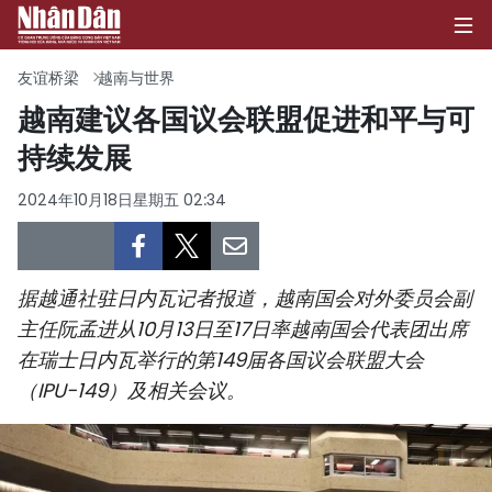
友谊桥梁
越南与世界
越南建议各国议会联盟促进和平与可
持续发展
首页
2024年10月18日星期五 02:34
政治
经济
据越通社驻日内瓦记者报道，越南国会对外委员会副
社会
主任阮孟进从10月13日至17日率越南国会代表团出席
在瑞士日内瓦举行的第149届各国议会联盟大会
环保
（IPU-149）及相关会议。
文化
体育