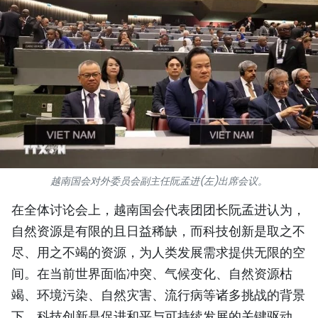
国际
旅游
友谊桥梁
史海
多功能媒体
越南国会对外委员会副主任阮孟进(左)出席会议。
图表新闻
在全体讨论会上，越南国会代表团团长阮孟进认为，
图库
自然资源是有限的且日益稀缺，而科技创新是取之不
尽、用之不竭的资源，为人类发展需求提供无限的空
视频
间。在当前世界面临冲突、气候变化、自然资源枯
竭、环境污染、自然灾害、流行病等诸多挑战的背景
人民报社简介
下，科技创新是促进和平与可持续发展的关键驱动