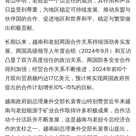
青山申明，老挝是一个负责任的成员，其作用和声音
TIẾNG VIỆT
日益受到尊重，为地区稳定可持续发展、推动东盟与
伙伴国的合作、促进地区和世界和平、稳定与繁荣做
ENGLISH
出积极贡献。
FRANÇAIS
长期以来，越南和老挝两国合作关系持续强劲务实发
展。两国高级领导人年度会晤（2024年9月）和互访
РУССКИЙ
凸显了双方高度信任的政治关系。两国防务安全合作
ESPAÑOL
得到加强；经贸合作关系不断推进，2024年前10个
月双向贸易额约达17亿美元，预计将实现两国政府所
提出的合作计划增长10%-15%的目标。
越南政府副总理兼外交部长裴青山特别赞赏近年来越
南与老挝能源于矿业合作取得许多积极成果，合作活
动十分活跃并不断发展，这是越南与老挝今后经济合
作的支柱之一。越南副总理兼外交部长裴青山提出，