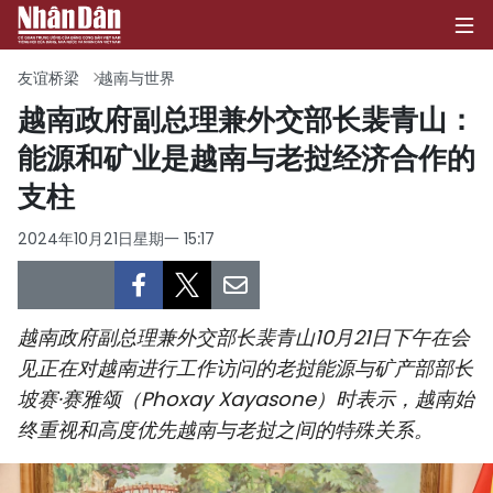
友谊桥梁
越南与世界
越南政府副总理兼外交部长裴青山：
能源和矿业是越南与老挝经济合作的
首页
支柱
政治
2024年10月21日星期一 15:17
经济
社会
越南政府副总理兼外交部长裴青山10月21日下午在会
环保
见正在对越南进行工作访问的老挝能源与矿产部部长
坡赛·赛雅颂（Phoxay Xayasone）时表示，越南始
文化
终重视和高度优先越南与老挝之间的特殊关系。
体育