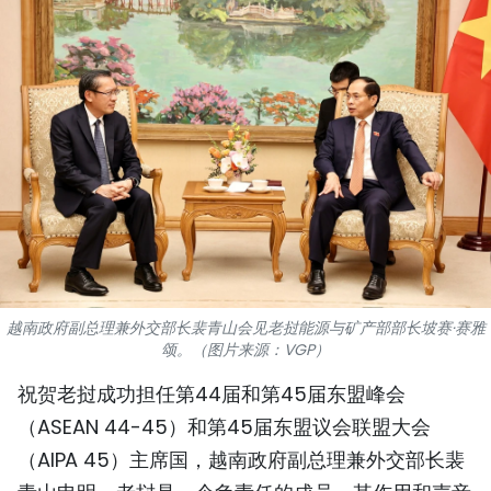
国际
旅游
友谊桥梁
史海
多功能媒体
图表新闻
越南政府副总理兼外交部长裴青山会见老挝能源与矿产部部长坡赛·赛雅
图库
颂。（图片来源：VGP）
祝贺老挝成功担任第44届和第45届东盟峰会
视频
（ASEAN 44-45）和第45届东盟议会联盟大会
（AIPA 45）主席国，越南政府副总理兼外交部长裴
人民报社简介