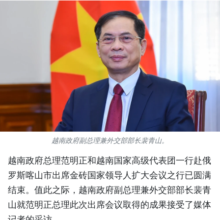
国际
旅游
友谊桥梁
史海
多功能媒体
图表新闻
越南政府副总理兼外交部部长裴青山。
图库
越南政府总理范明正和越南国家高级代表团一行赴俄
罗斯喀山市出席金砖国家领导人扩大会议之行已圆满
视频
结束。值此之际，越南政府副总理兼外交部部长裴青
山就范明正总理此次出席会议取得的成果接受了媒体
人民报社简介
记者的采访。