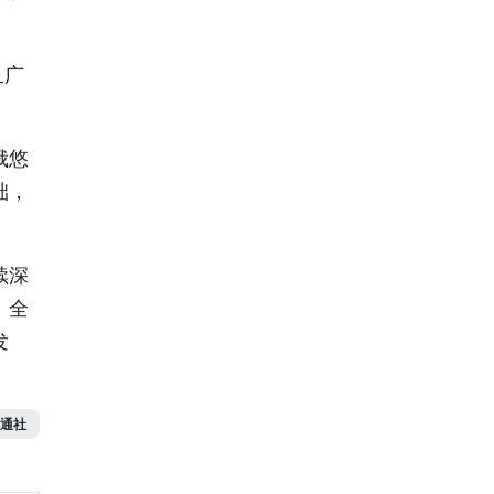
且广
俄悠
础，
续深
、全
发
通社