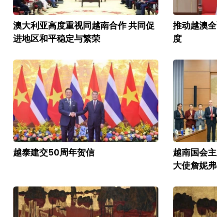
澳大利亚高度重视同越南合作 共同促
推动越澳全
进地区和平稳定与繁荣
度
越泰建交50周年贺信
越南国会主
大使詹妮弗