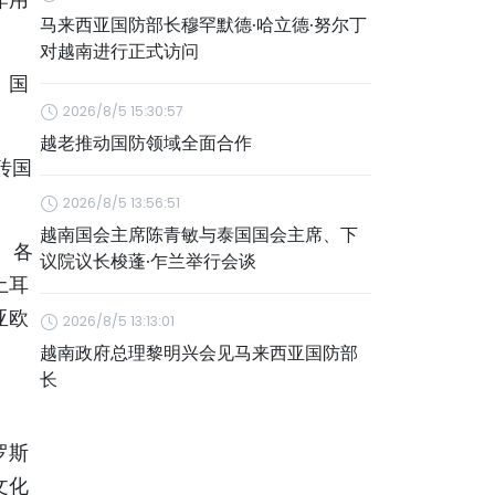
马来西亚国防部长穆罕默德·哈立德·努尔丁
对越南进行正式访问
、国
2026/8/5 15:30:57
越老推动国防领域全面合作
砖国
。
2026/8/5 13:56:51
越南国会主席陈青敏与泰国国会主席、下
、各
议院议长梭蓬·乍兰举行会谈
土耳
亚欧
2026/8/5 13:13:01
越南政府总理黎明兴会见马来西亚国防部
长
罗斯
文化