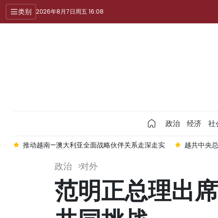
类别
2026年8月7日周五 16:08
政治
经济
社
问
推动越南—澳大利亚全面战略伙伴关系走深走实
越共中央
政治
对外
范明正总理出席