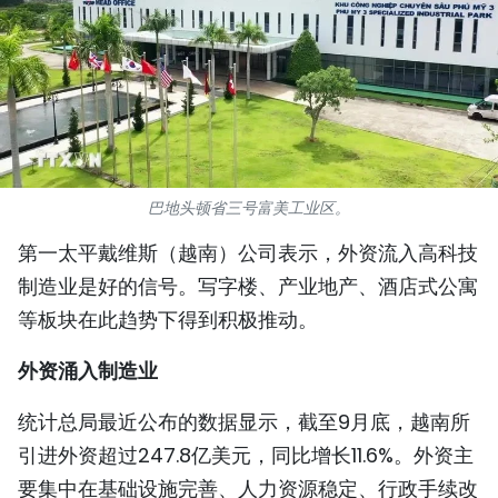
国际
旅游
友谊桥梁
史海
巴地头顿省三号富美工业区。
多功能媒体
第一太平戴维斯（越南）公司表示，外资流入高科技
制造业是好的信号。写字楼、产业地产、酒店式公寓
图表新闻
等板块在此趋势下得到积极推动。
图库
外资涌入制造业
视频
统计总局最近公布的数据显示，截至9月底，越南所
引进外资超过247.8亿美元，同比增长11.6%。外资主
人民报社简介
要集中在基础设施完善、人力资源稳定、行政手续改