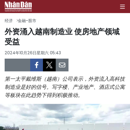
经济
金融-股市
外资涌入越南制造业 使房地产领域
受益
首页
2024年10月26日星期六 05:43
政治
经济
第一太平戴维斯（越南）公司表示，外资流入高科技
社会
制造业是好的信号。写字楼、产业地产、酒店式公寓
等板块在此趋势下得到积极推动。
环保
文化
体育