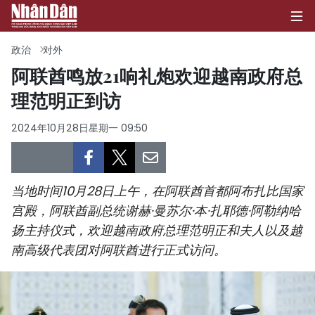
政治
对外
阿联酋鸣放21响礼炮欢迎越南政府总
理范明正到访
首页
2024年10月28日星期一 09:50
政治
经济
当地时间10月28日上午，在阿联酋首都阿布扎比国家
社会
宫殿，阿联酋副总统谢赫·曼苏尔·本·扎耶德·阿勒纳哈
扬主持仪式，欢迎越南政府总理范明正和夫人以及越
环保
南高级代表团对阿联酋进行正式访问。
文化
体育