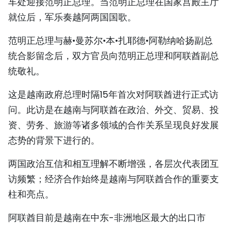
车处迎接范明正总理。当范明正总理在国家宫殿主厅
TIẾNG VIỆT
就位后，军乐奏越阿两国国歌。
ENGLISH
范明正总理与赫•曼苏尔•本•扎耶德•阿勒纳哈扬副总
统合影留念后，双方官员向范明正总理和阿联酋副总
FRANÇAIS
统敬礼。
РУССКИЙ
这是越南政府总理时隔15年首次对阿联酋进行正式访
问。此访是在越南与阿联酋在政治、外交、贸易、投
ESPAÑOL
资、劳务、旅游等诸多领域的合作关系呈现良好发展
态势的背景下进行的。
两国政治互信和相互理解不断增强，各层次代表团互
访频繁；经济合作始终是越南与阿联酋合作的重要支
柱和亮点。
阿联酋目前是越南在中东-非洲地区最大的出口市