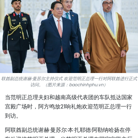
国际
旅游
友谊桥梁
史海
多功能媒体
联酋副总统谢赫·曼苏尔主持仪式 欢迎范明正总理一行对阿联酋进行正式
图表新闻
访问。（图片来源：baochinhphu.vn）
图库
当范明正总理夫妇和越南高级代表团的车队抵达国家
宫殿广场时，阿方鸣放21响礼炮欢迎范明正总理一行
视频
到访。
阿联酋副总统谢赫·曼苏尔·本·扎耶德·阿勒纳哈扬在停
人民报社简介