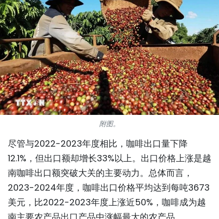
国际
旅游
友谊桥梁
史海
多功能媒体
附图。
图表新闻
尽管与2022-2023年度相比，咖啡出口量下降
图库
12.1%，但出口额却增长33%以上。出口价格上涨是越
南咖啡出口额突破大关的主要动力。总体而言，
视频
2023-2024年度，咖啡出口价格平均达到每吨3673
美元，比2022-2023年度上涨近50%，咖啡成为越
人民报社简介
南主要农产品出口产品中涨幅最大的农产品。