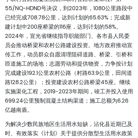
55/NQ-HDND号决议，到2023年，1080公里路段中
TIẾNG VIỆT
已经完成708.78公里，达到计划的65.63%；完成新
ENGLISH
建计划中200座桥梁的116座，达到计划的58%。
2024年，宣光省继续指导职能部门、各市县人民委
FRANÇAIS
员会推动桥梁和农村公路建设投资。地方政府推动宣
РУССКИЙ
传工作，动员群众自愿清理阻碍道路、桥梁、引桥和
匝道施工的场地；志愿劳动和提供物资，力争按计划
ESPAÑOL
完成建设192.1公里农村公路（村路63.9公里，田间道
路128.2公里）；投资建设农村公路桥梁45座。继续
实施渠化工程，2019-2023年期间，竣工并投入使用
699.24公里预制混凝土结构渠道；施工总额为6.26
亿越南盾。
为解决少数民族地区生活用水短缺，沾化县近期已及
时、有效落实《计划》关于提供分散型生活用水政策