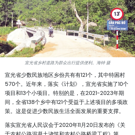
国际
旅游
友谊桥梁
史海
宣光省乡村道路为群众出行提供便利。海钟 摄
多功能媒体
宣光省少数民族地区乡份共有有121个，其中特困村
图表新闻
570个。近年来，落实《计划》，宣光省实施了10个
项目和13个小项目。特别的是，在2021-2023年期
图库
间，全省138个乡中有121个受益于上述项目的多项政
视频
策。这是促进少数民族生活全面发展的重要支撑。
落实宣光省人民议会于2020年11月20日发布的《关
人民报社简介
于农村公路混凝土浇筑和农村公路桥梁工程》第