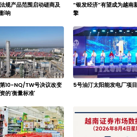
法规产品范围启动磋商及
“银发经济”有望成为越南
影响
擎
第10-NQ/TW号决议改变
5号油汀太阳能发电厂项
资的'衡量标准'