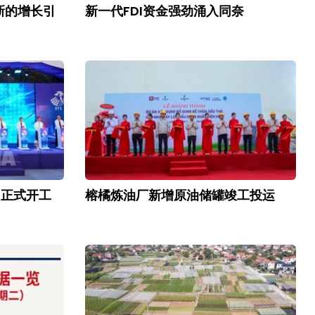
新的增长引
新一代FDI资金强劲涌入同奈
目正式开工
榕橘炼油厂新增原油储罐竣工投运