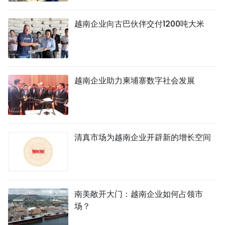
TIẾNG VIỆT
越南企业向古巴伙伴交付1200吨大米
ENGLISH
FRANÇAIS
越南企业助力柬埔寨数字社会发展
РУССКИЙ
ESPAÑOL
清真市场为越南企业开辟新的增长空间
南美敞开大门：越南企业如何占领市
场？