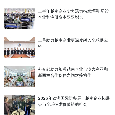
国际
上半年越南企业实力活力持续增强 新设
企业和注册资本双双增长
旅游
友谊桥梁
三星助力越南企业更深度融入全球供应
史海
链
多功能媒体
图表新闻
外交部助力加强越南企业与澳大利亚和
新西兰合作伙伴之间对接协作
图库
视频
2026年欧洲国际防务展：越南企业拓展
参与全球技术价值链的机会
人民报社简介