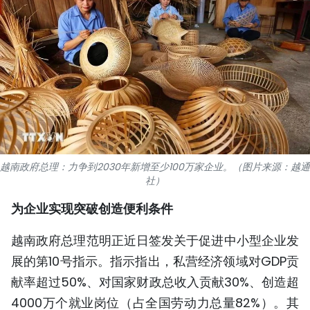
国际
旅游
友谊桥梁
史海
多功能媒体
越南政府总理：力争到2030年新增至少100万家企业。（图片来源：越通
社）
图表新闻
为企业实现突破创造便利条件
图库
越南政府总理范明正近日签发关于促进中小型企业发
视频
展的第10号指示。指示指出，私营经济领域对GDP贡
献率超过50%、对国家财政总收入贡献30%、创造超
人民报社简介
4000万个就业岗位（占全国劳动力总量82%）。
其