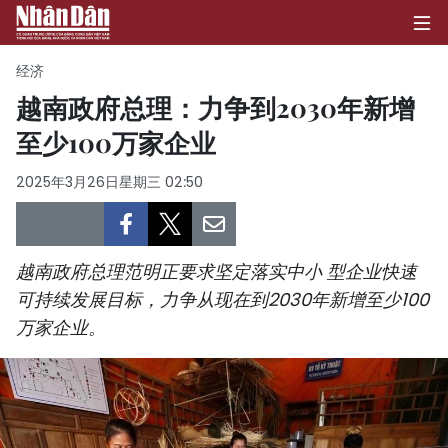
经济
越南政府总理：力争到2030年新增
至少100万家企业
首页
2025年3月26日星期三 02:50
政治
经济
越南政府总理范明正要求坚定落实中小 型企业快速
社会
可持续发展目标，力争从现在到2030年新增至少100
万家企业。
环保
文化
体育