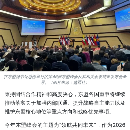
国际
旅游
友谊桥梁
史海
多功能媒体
图表新闻
在东盟秘书处总部举行的第46届东盟峰会及其相关会议结果发布会全
景。（图片来源：越通社）
图库
秉持团结合作精神和高度决心，东盟各国重申将继续
推动落实关于加强内部联通、提升战略自主能力以及
视频
维护东盟核心地位等重点方向和战略优先事项。
人民报社简介
今年东盟峰会的主题为“领航共同未来”，作为2026