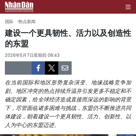
国际
热点新闻
建设一个更具韧性、活力以及创造性
的东盟
首页
2026年5月7日星期四 08:43
政治
经济
在当前国际和地区形势复杂演变、地缘战略竞争加
社会
剧、地区冲突的热点持续升温并引发更多不稳定和不
确定因素，给全球经济造成直接而深远的影响的背景
环保
下，尽管面临诸多困难与挑战，东盟仍不断推进共同
文化
体建设，朝着建设一个更具韧性、活力、创新性、以
人为中心的东盟迈进。
体育