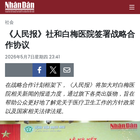
社会
《人民报》社和白梅医院签署战略合
作协议
首页
2026年5月7日星期四 23:41
政治
经济
在战略合作计划框架下，《人民报》将加大对白梅医
社会
院相关新闻的报道力度，通过旗下各类出版物，旨在
帮助公众更好地了解党关于医疗卫生工作的方针政策
环保
以及国家相关法律法规。
文化
体育