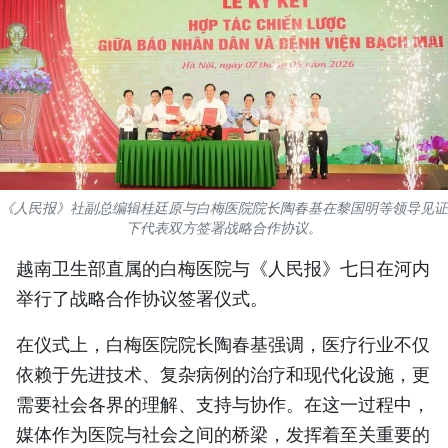
国际
旅游
友谊桥梁
史海
《人民报》社副总编辑桂廷原与白梅医院院长陶春基在黎国明等领导见证
多功能媒体
下代表双方签署战略合作协议。
图表新闻
越南卫生部直属的白梅医院与《人民报》七日在河内
举行了战略合作协议签署仪式。
图库
在仪式上，白梅医院院长陶春基强调，医疗行业不仅
视频
依赖于先进技术、复杂病例的治疗和现代化设施，更
需要社会各界的理解、支持与协作。在这一过程中，
人民报社简介
媒体作为医院与社会之间的桥梁，发挥着至关重要的