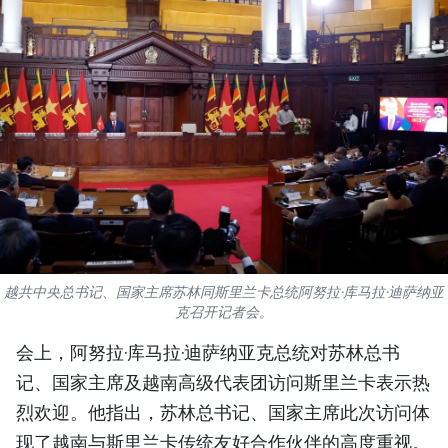
国际
旅游
友谊桥梁
史海
多功能媒体
图表新闻
越共中央总书记、国家主席苏林同斯里兰卡总统阿努拉·库马拉·迪萨纳亚
图库
克召开记者会。
会上，阿努拉·库马拉·迪萨纳亚克总统对苏林总书
视频
记、国家主席及越南高级代表团访问斯里兰卡表示热
烈欢迎。他指出，苏林总书记、国家主席此次访问体
人民报社简介
现了越南与斯里兰卡传统友好合作伙伴的高度重视。