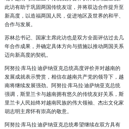
此访有助于巩固两国传统友谊，并将双边合作提升至
TIẾNG VIỆT
新高度，以造福两国人民，促进地区及世界的和平、
ENGLISH
合作与发展。
FRANÇAIS
苏林总书记、国家主席此访也是双方全面评估过去几
年合作成果，并确定具体方向与措施以推动两国关系
РУССКИЙ
迈向新高度的契机。
ESPAÑOL
阿努拉·库马拉·迪萨纳亚克总统高度评价并对越南的
发展成就表示赞赏，相信在越南共产党的领导下，越
南将继续发展强劲。阿努拉·库马拉·迪萨纳亚克总统
强调，斯里兰卡与越南拥有悠久的传统友好关系，斯
里兰卡人民始终对越南民族的伟大领袖、杰出文化家
胡志明主席怀有崇高的敬意。
阿努拉·库马拉·迪萨纳亚克总统希望继续在双方具有