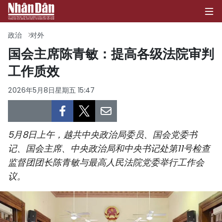
政治
对外
国会主席陈青敏：提高各级法院审判
工作质效
首页
2026年5月8日星期五 15:47
政治
经济
5月8日上午，越共中央政治局委员、国会党委书
社会
记、国会主席、中央政治局和中央书记处第11号检查
监督团团长陈青敏与最高人民法院党委举行工作会
环保
议。
文化
体育