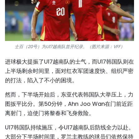
士百（20号）为U17越南队首开纪录。（图片来源：VFF）
进球极大提振了U17越南队的士气，而U17韩国队则在
上半场剩余时间里，面对红衣军团速度快、组织严密
的打法，陷入了不小的困境。
然而，下半场开始后，东亚代表韩国队大举压上，力
图扳平比分。第50分钟，Ahn Joo Wan在门前近距
离射门，迫使门将黎春和飞身救险。
U17韩国队持续施压，令U17越南队后防线全力以赴。
大部分下半场时间里，罗兰主教练的球员们依然保持