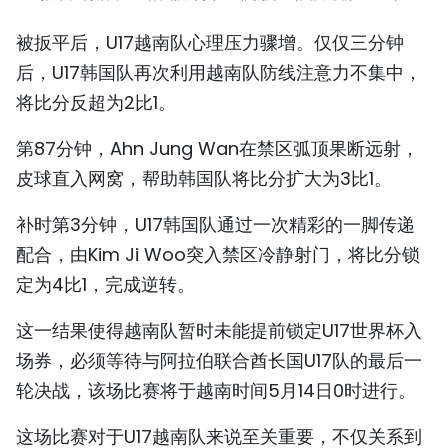
被扳平后，U17越南队心理压力骤增。仅仅三分钟
后，U17韩国队再次利用越南队防线注意力不集中，
将比分反超为2比1。
第87分钟，Ahn Jung Wan在禁区弧顶果断远射，
皮球直入网窝，帮助韩国队将比分扩大为3比1。
补时第3分钟，U17韩国队通过一次精彩的一脚传递
配合，由Kim Ji Woo突入禁区冷静射门，将比分锁
定为4比1，完成逆转。
这一结果使得越南队暂时未能提前锁定U17世界杯入
场券，必须等待与阿拉伯联合酋长国U17队的最后一
轮决战，该场比赛将于越南时间5月14日0时进行。
这场比赛对于U17越南队来说至关重要，不仅关系到