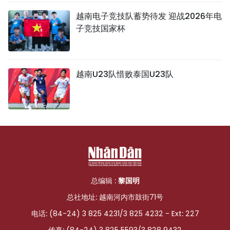
越南电子竞技队蓄势待发 迎战2026年电
子竞技国家杯
越南U23队惜败泰国U23队
总编辑 :
黎国明
总社地址: 越南河内市鼓街71号
电话: (84-24) 3 825 4231/3 825 4232 - Ext: 227